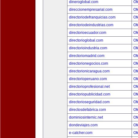
dineroglobal.com
Of
direccionempresarial.com
Of
directoriodefranquicias.com
Of
directoriodeindustrias.com
Of
directorioecuador.com
Of
directorioglobal.com
Of
directorioindustria.com
Of
directoriomadrid.com
Of
directorionegocios.com
Of
directorionicaragua.com
Of
directorioperuano.com
Of
directorioprofesional.net
Of
directoriopublicidad.com
Of
directorioseguridad.com
Of
directosdefabrica.com
Of
dominiosinternic.net
Of
dondeviajes.com
Of
e-catcher.com
Of