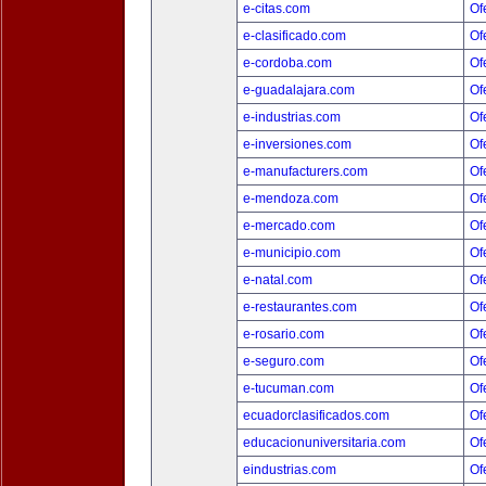
e-citas.com
Of
e-clasificado.com
Of
e-cordoba.com
Of
e-guadalajara.com
Of
e-industrias.com
Of
e-inversiones.com
Of
e-manufacturers.com
Of
e-mendoza.com
Of
e-mercado.com
Of
e-municipio.com
Of
e-natal.com
Of
e-restaurantes.com
Of
e-rosario.com
Of
e-seguro.com
Of
e-tucuman.com
Of
ecuadorclasificados.com
Of
educacionuniversitaria.com
Of
eindustrias.com
Of