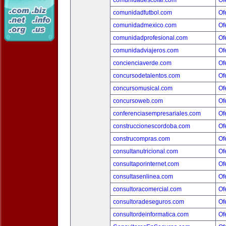
comunidadescolar.com
Of
comunidadfutbol.com
Of
comunidadmexico.com
Of
comunidadprofesional.com
Of
comunidadviajeros.com
Of
concienciaverde.com
Of
concursodetalentos.com
Of
concursomusical.com
Of
concursoweb.com
Of
conferenciasempresariales.com
Of
construccionescordoba.com
Of
construcompras.com
Of
consultanutricional.com
Of
consultaporinternet.com
Of
consultasenlinea.com
Of
consultoracomercial.com
Of
consultoradeseguros.com
Of
consultordeinformatica.com
Of