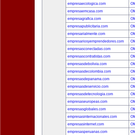
empresaecologica.com
Of
empresaemcasa.com
Of
empresagrafica.com
Of
empresapublicitaria.com
Of
empresarialmente.com
Of
empresariosyemprendedores.com
Of
empresasconectadas.com
Of
empresascontratistas.com
Of
empresasdebolivia.com
Of
empresasdecolombia.com
Of
empresasdepanama.com
Of
empresasdeservicio.com
Of
empresasdetecnologia.com
Of
empresaseuropeas.com
Of
empresasglobales.com
Of
empresasinternacionales.com
Of
empresasinternet.com
Of
empresasperuanas.com
Of