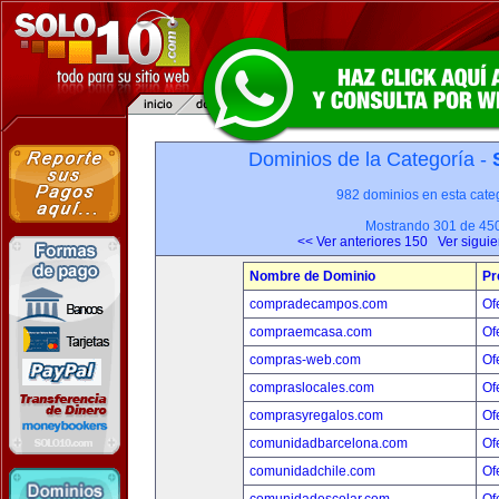
Dominios de la Categoría -
982 dominios en esta categ
Mostrando 301 de 45
<< Ver anteriores 150
Ver sigui
Nombre de Dominio
Pr
compradecampos.com
Of
compraemcasa.com
Of
compras-web.com
Of
compraslocales.com
Of
comprasyregalos.com
Of
comunidadbarcelona.com
Of
comunidadchile.com
Of