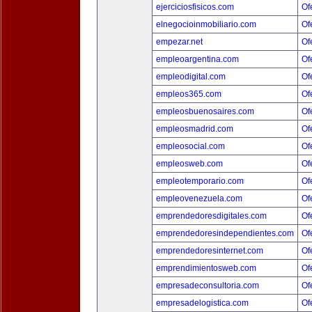
ejerciciosfisicos.com
Of
elnegocioinmobiliario.com
Of
empezar.net
Of
empleoargentina.com
Of
empleodigital.com
Of
empleos365.com
Of
empleosbuenosaires.com
Of
empleosmadrid.com
Of
empleosocial.com
Of
empleosweb.com
Of
empleotemporario.com
Of
empleovenezuela.com
Of
emprendedoresdigitales.com
Of
emprendedoresindependientes.com
Of
emprendedoresinternet.com
Of
emprendimientosweb.com
Of
empresadeconsultoria.com
Of
empresadelogistica.com
Of