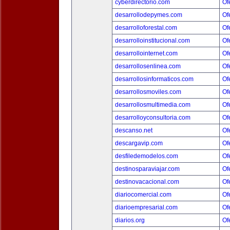
cyberdirectorio.com
Of
desarrollodepymes.com
Of
desarrolloforestal.com
Of
desarrolloinstitucional.com
Of
desarrollointernet.com
Of
desarrollosenlinea.com
Of
desarrollosinformaticos.com
Of
desarrollosmoviles.com
Of
desarrollosmultimedia.com
Of
desarrolloyconsultoria.com
Of
descanso.net
Of
descargavip.com
Of
desfiledemodelos.com
Of
destinosparaviajar.com
Of
destinovacacional.com
Of
diariocomercial.com
Of
diarioempresarial.com
Of
diarios.org
Of