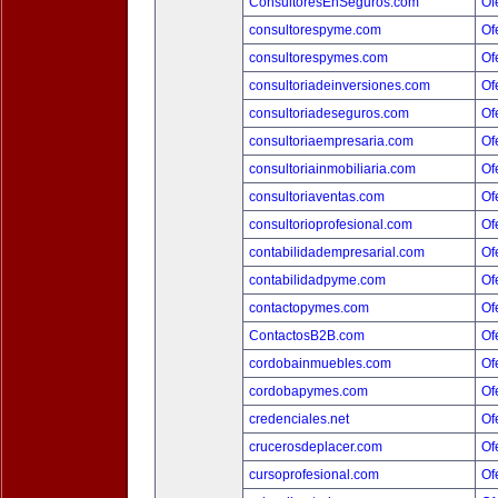
ConsultoresEnSeguros.com
Of
consultorespyme.com
Of
consultorespymes.com
Of
consultoriadeinversiones.com
Of
consultoriadeseguros.com
Of
consultoriaempresaria.com
Of
consultoriainmobiliaria.com
Of
consultoriaventas.com
Of
consultorioprofesional.com
Of
contabilidadempresarial.com
Of
contabilidadpyme.com
Of
contactopymes.com
Of
ContactosB2B.com
Of
cordobainmuebles.com
Of
cordobapymes.com
Of
credenciales.net
Of
crucerosdeplacer.com
Of
cursoprofesional.com
Of