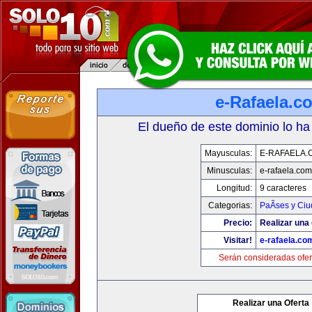
e-Rafaela.c
El dueño de este dominio lo ha
Mayusculas:
E-RAFAELA.
Minusculas:
e-rafaela.com
Longitud:
9 caracteres
Categorias:
PaÃ­ses y Ci
Precio:
Realizar una 
Visitar!
e-rafaela.co
Serán consideradas ofer
Realizar una Oferta