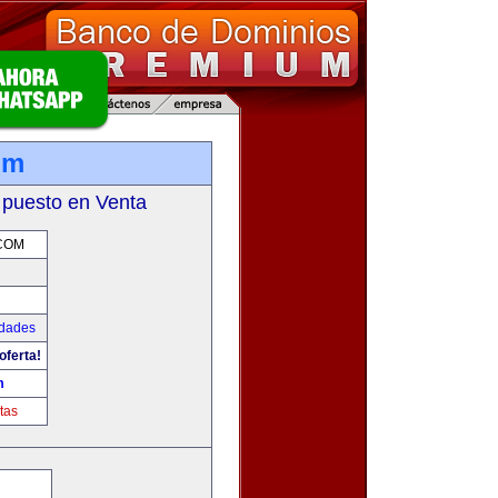
om
 puesto en Venta
COM
udades
oferta!
m
tas