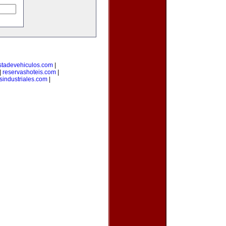
stadevehiculos.com
|
|
reservashoteis.com
|
sindustriales.com
|