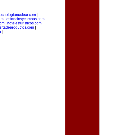
tecnologianuclear.com
|
om
|
estanciasycampos.com
|
com
|
hotelesturisticos.com
|
ertadeproductos.com
|
m
|