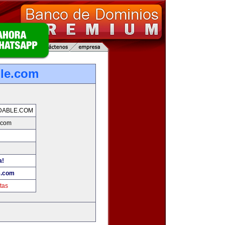
ble.com
DABLE.COM
.com
a!
e.com
tas