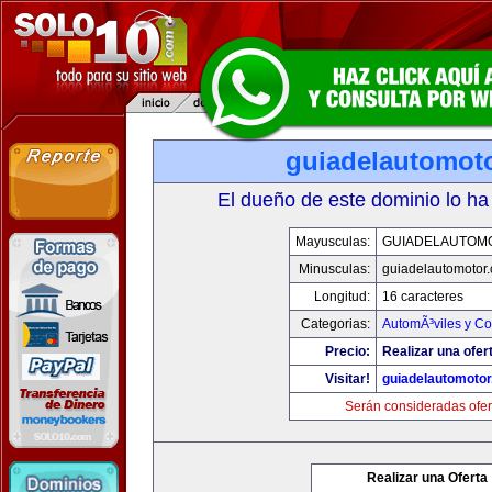
guiadelautomot
El dueño de este dominio lo ha
Mayusculas:
GUIADELAUTOM
Minusculas:
guiadelautomotor
Longitud:
16 caracteres
Categorias:
AutomÃ³viles y C
Precio:
Realizar una ofer
Visitar!
guiadelautomoto
Serán consideradas ofer
Realizar una Oferta