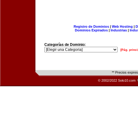
Registro de Dominios
|
Web Hosting
|
D
Dominios Expirados
|
Industrias
|
Indu
Categorías de Dominio:
[Pág. princi
** Precios expre
© 2002/2022 Solo10.com