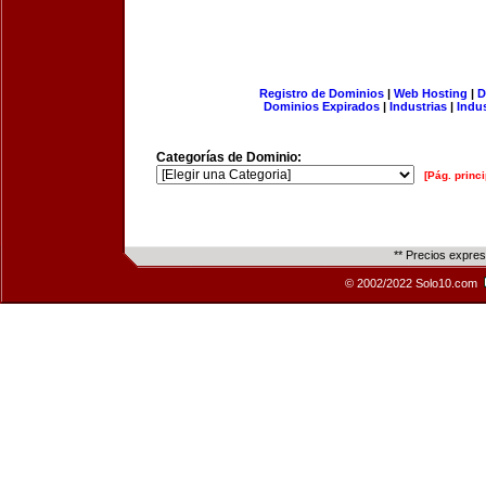
Registro de Dominios
|
Web Hosting
|
D
Dominios Expirados
|
Industrias
|
Indu
Categorías de Dominio:
[Pág. princi
** Precios expre
© 2002/2022 Solo10.com