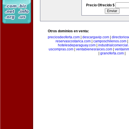
Precio Ofrecido $
Otros dominios en venta:
preciosdeoferta.com
|
descargavip.com
|
directorio
reservascostarica.com
|
camposchilenos.com
|
hotelesdeparaguay.com
|
industrialcomercial
uscompras.com
|
ventabienesraices.com
|
ventain
|
granoferta.com
|