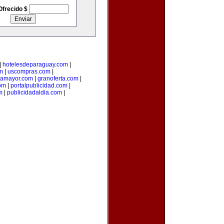
Ofrecido $
|
hotelesdeparaguay.com
|
m
|
uscompras.com
|
tamayor.com
|
granoferta.com
|
om
|
portalpublicidad.com
|
m
|
publicidadaldia.com
|