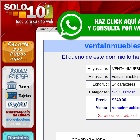
ventainmueble
El dueño de este dominio lo ha
Mayusculas:
VENTAINMUEB
Minusculas:
ventainmuebles
Longitud:
14 caracteres
Categorias:
Sin Clasificar
Precio:
$340.00
Visitar!
ventainmueble
Serán consideradas ofer
R