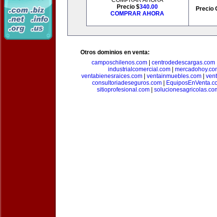
COMPRAR AHORA
Precio $
340.00
Precio 
COMPRAR AHORA
Otros dominios en venta:
camposchilenos.com
|
centrodedescargas.com
industrialcomercial.com
|
mercadohoy.co
ventabienesraices.com
|
ventainmuebles.com
|
ven
consultoriadeseguros.com
|
EquiposEnVenta.c
sitioprofesional.com
|
solucionesagricolas.co