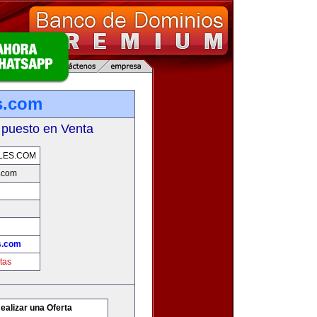
s.com
 puesto en Venta
LES.COM
.com
s.com
tas
ealizar una Oferta