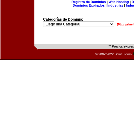
Registro de Dominios
|
Web Hosting
|
D
Dominios Expirados
|
Industrias
|
Indu
Categorías de Dominio:
[Pág. princi
** Precios expre
© 2002/2022 Solo10.com