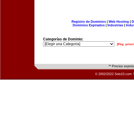
Registro de Dominios
|
Web Hosting
|
D
Dominios Expirados
|
Industrias
|
Indu
Categorías de Dominio:
[Pág. princi
** Precios expre
© 2002/2022 Solo10.com