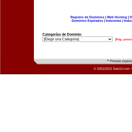
Registro de Dominios
|
Web Hosting
|
D
Dominios Expirados
|
Industrias
|
Indu
Categorías de Dominio:
[Pág. princi
** Precios expre
© 2002/2022 Solo10.com