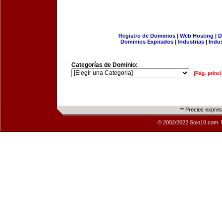
Registro de Dominios
|
Web Hosting
|
D
Dominios Expirados
|
Industrias
|
Indu
Categorías de Dominio:
[Pág. princi
** Precios expre
© 2002/2022 Solo10.com