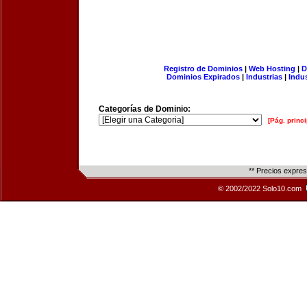
Registro de Dominios
|
Web Hosting
|
D
Dominios Expirados
|
Industrias
|
Indu
Categorías de Dominio:
[Pág. princi
** Precios expre
© 2002/2022 Solo10.com