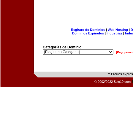
Registro de Dominios
|
Web Hosting
|
D
Dominios Expirados
|
Industrias
|
Indu
Categorías de Dominio:
[Pág. princi
** Precios expre
© 2002/2022 Solo10.com