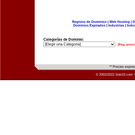
Registro de Dominios
|
Web Hosting
|
D
Dominios Expirados
|
Industrias
|
Indu
Categorías de Dominio:
[Pág. princi
** Precios expre
© 2002/2022 Solo10.com