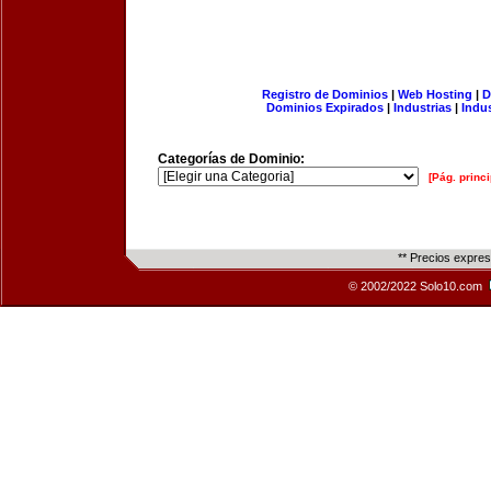
Registro de Dominios
|
Web Hosting
|
D
Dominios Expirados
|
Industrias
|
Indu
Categorías de Dominio:
[Pág. princi
** Precios expre
© 2002/2022 Solo10.com