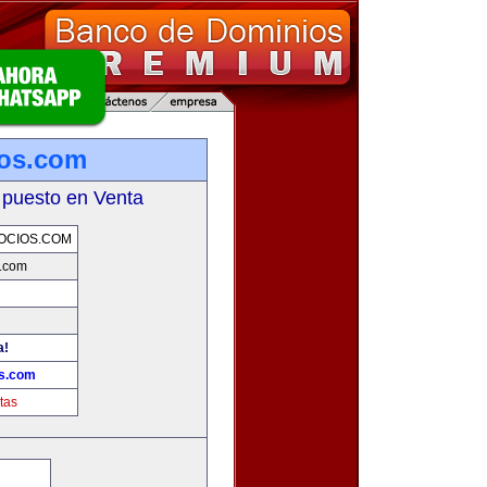
ios.com
 puesto en Venta
OCIOS.COM
s.com
a!
os.com
tas