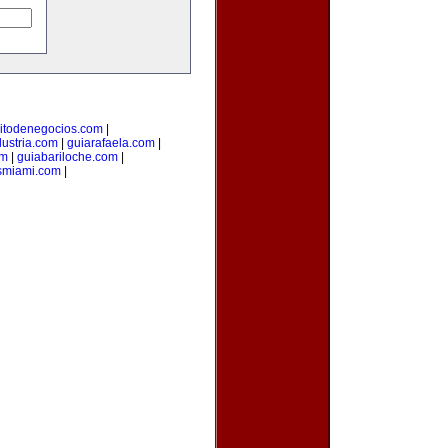
uitodenegocios.com
|
dustria.com
|
guiarafaela.com
|
om
|
guiabariloche.com
|
smiami.com
|