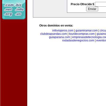
Precio Ofrecido $
Otros dominios en venta:
infoviajeros.com
|
guiamiramar.com
|
circ
clubdeapuestas.com
|
tourdecompras.com
|
guiain
guiaparana.com
|
empresasdetecnologia.c
rodadasdenegocios.com
|
evento