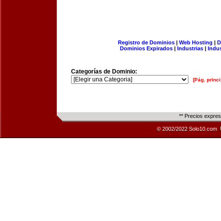
Registro de Dominios
|
Web Hosting
|
D
Dominios Expirados
|
Industrias
|
Indu
Categorías de Dominio:
[Pág. princi
** Precios expre
© 2002/2022 Solo10.com