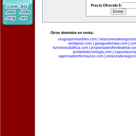
Precio Ofrecido $
Otros dominios en venta:
uruguayinmuebles.com
|
relacionesdenegocio
ventajoso.com
|
guiaguatemala.com
|
con
turismosudafrica.com
|
propiedadesfrentealmar.c
portaldetecnologia.com
|
capacitacio
agenciadeinformacion.com
|
enlacesdenegoci