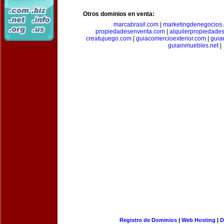
Otros dominios en venta:
marcabrasil.com
|
marketingdenegocios
propiedadesenventa.com
|
alquilerpropiedade
creatujuego.com
|
guiacomercioexterior.com
|
guiae
guiainmuebles.net
|
Registro de Dominios
|
Web Hosting
|
D