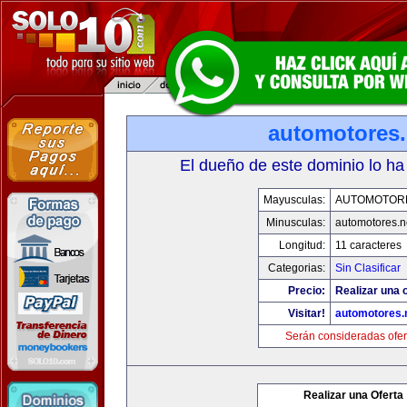
automotores.
El dueño de este dominio lo ha
Mayusculas:
AUTOMOTOR
Minusculas:
automotores.n
Longitud:
11 caracteres
Categorias:
Sin Clasificar
Precio:
Realizar una o
Visitar!
automotores.
Serán consideradas ofer
Realizar una Oferta