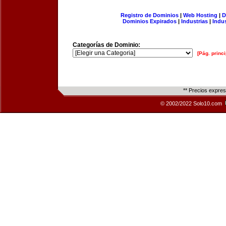
Registro de Dominios
|
Web Hosting
|
D
Dominios Expirados
|
Industrias
|
Indu
Categorías de Dominio:
[Pág. princi
** Precios expre
© 2002/2022 Solo10.com